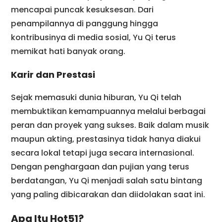
mencapai puncak kesuksesan. Dari
penampilannya di panggung hingga
kontribusinya di media sosial, Yu Qi terus
memikat hati banyak orang.
Karir dan Prestasi
Sejak memasuki dunia hiburan, Yu Qi telah
membuktikan kemampuannya melalui berbagai
peran dan proyek yang sukses. Baik dalam musik
maupun akting, prestasinya tidak hanya diakui
secara lokal tetapi juga secara internasional.
Dengan penghargaan dan pujian yang terus
berdatangan, Yu Qi menjadi salah satu bintang
yang paling dibicarakan dan diidolakan saat ini.
Apa Itu Hot51?