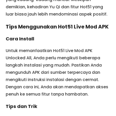
demikian, kehadiran Yu Qi dan fitur Hot51 yang
luar biasa jauh lebih mendominasi aspek positif.
Tips Menggunakan Hot51 Live Mod APK
Cara Install
Untuk memanfaatkan Hot51 Live Mod APK
Unlocked All, Anda perlu mengikuti beberapa
langkah instalasi yang mudah. Pastikan Anda
mengunduh APK dari sumber terpercaya dan
mengikuti instruksi instalasi dengan cermat.
Dengan cara ini, Anda akan mendapatkan akses
penuh ke semua fitur tanpa hambatan.
Tips dan Trik