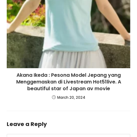
Akana Ikeda : Pesona Model Jepang yang
Menggemaskan di Livestream Hot51live. A
beautiful star of Japan av movie
March 20, 2024
Leave a Reply