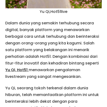
Yu Qi,Hot51live
Dalam dunia yang semakin terhubung secara
digital, banyak platform yang menawarkan
berbagai cara untuk terhubung dan berinteraksi
dengan orang-orang yang kita kagumi. Salah
satu platform yang belakangan ini menarik
perhatian adalah Hot51. Dengan kombinasi dari
fitur-fitur inovatif dan kehadiran bintang seperti
Yu Qi, Hot51
menawarkan pengalaman
livestream yang sangat mengesankan.
Yu Qi, seorang tokoh terkenal dalam dunia
hiburan, telah memanfaatkan platform ini untuk
berinteraksi lebih dekat dengan para