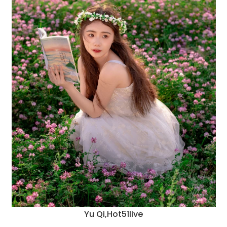
Yu Qi,Hot51live