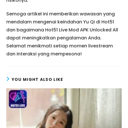
risikonya.
Semoga artikel ini memberikan wawasan yang
mendalam mengenai keindahan Yu Qi di Hot51
dan bagaimana Hot51 Live Mod APK Unlocked All
dapat meningkatkan pengalaman Anda.
Selamat menikmati setiap momen livestream
dan interaksi yang mempesona!
YOU MIGHT ALSO LIKE