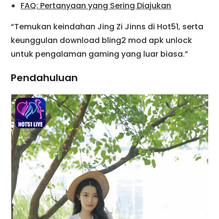
FAQ: Pertanyaan yang Sering Diajukan
“Temukan keindahan Jing Zi Jinns di Hot51, serta
keunggulan download bling2 mod apk unlock
untuk pengalaman gaming yang luar biasa.”
Pendahuluan