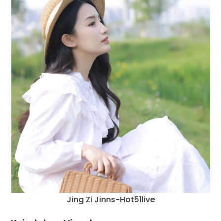
Jing Zi Jinns-Hot51live