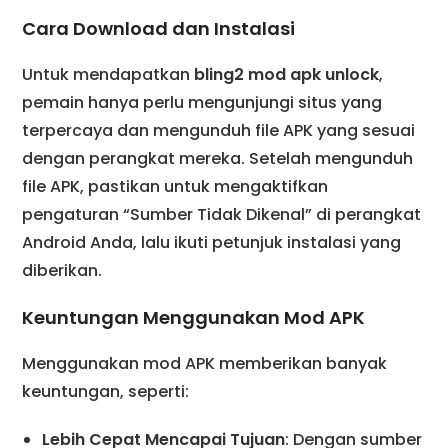
Cara Download dan Instalasi
Untuk mendapatkan
bling2 mod apk unlock
,
pemain hanya perlu mengunjungi situs yang
terpercaya dan mengunduh file APK yang sesuai
dengan perangkat mereka. Setelah mengunduh
file APK, pastikan untuk mengaktifkan
pengaturan “Sumber Tidak Dikenal” di perangkat
Android Anda, lalu ikuti petunjuk instalasi yang
diberikan.
Keuntungan Menggunakan Mod APK
Menggunakan mod APK memberikan banyak
keuntungan, seperti:
Lebih Cepat Mencapai Tujuan
: Dengan sumber