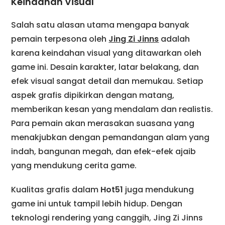
Keindahan Visual
Salah satu alasan utama mengapa banyak
pemain terpesona oleh
Jing Zi Jinns
adalah
karena keindahan visual yang ditawarkan oleh
game ini. Desain karakter, latar belakang, dan
efek visual sangat detail dan memukau. Setiap
aspek grafis dipikirkan dengan matang,
memberikan kesan yang mendalam dan realistis.
Para pemain akan merasakan suasana yang
menakjubkan dengan pemandangan alam yang
indah, bangunan megah, dan efek-efek ajaib
yang mendukung cerita game.
Kualitas grafis dalam
Hot51
juga mendukung
game ini untuk tampil lebih hidup. Dengan
teknologi rendering yang canggih, Jing Zi Jinns