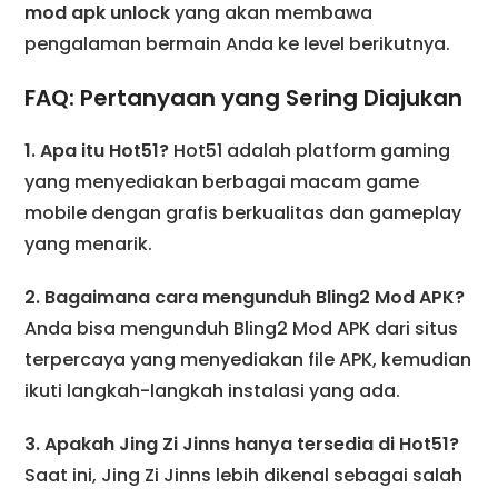
mod apk unlock
yang akan membawa
pengalaman bermain Anda ke level berikutnya.
FAQ: Pertanyaan yang Sering Diajukan
1. Apa itu Hot51?
Hot51 adalah platform gaming
yang menyediakan berbagai macam game
mobile dengan grafis berkualitas dan gameplay
yang menarik.
2. Bagaimana cara mengunduh Bling2 Mod APK?
Anda bisa mengunduh Bling2 Mod APK dari situs
terpercaya yang menyediakan file APK, kemudian
ikuti langkah-langkah instalasi yang ada.
3. Apakah Jing Zi Jinns hanya tersedia di Hot51?
Saat ini, Jing Zi Jinns lebih dikenal sebagai salah