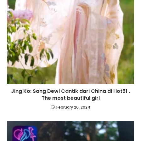
Jing Ko: Sang Dewi Cantik dari China di Hot51 .
The most beautiful girl
February 26, 2024