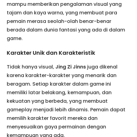
mampu memberikan pengalaman visual yang
tajam dan kaya warna, yang membuat para
pemain merasa seolah-olah benar-benar
berada dalam dunia fantasi yang ada di dalam
game.
Karakter Unik dan Karakteristik
Tidak hanya visual,
Jing Zi Jinns
juga dikenal
karena karakter-karakter yang menarik dan
beragam. Setiap karakter dalam game ini
memiliki latar belakang, kemampuan, dan
kekuatan yang berbeda, yang membuat
gameplay menjadi lebih dinamis. Pemain dapat
memilih karakter favorit mereka dan
menyesuaikan gaya permainan dengan
kemampuan yang ada.