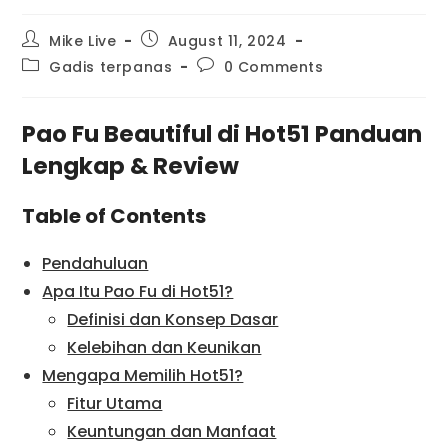
Mike Live
August 11, 2024
Gadis terpanas
0 Comments
Pao Fu Beautiful di Hot51 Panduan
Lengkap & Review
Table of Contents
Pendahuluan
Apa Itu Pao Fu di Hot51?
Definisi dan Konsep Dasar
Kelebihan dan Keunikan
Mengapa Memilih Hot51?
Fitur Utama
Keuntungan dan Manfaat