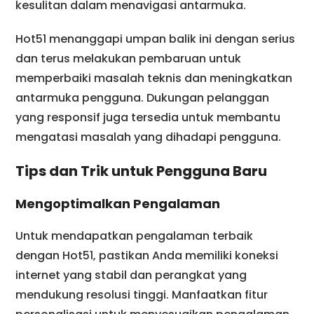
kesulitan dalam menavigasi antarmuka.
Hot51 menanggapi umpan balik ini dengan serius
dan terus melakukan pembaruan untuk
memperbaiki masalah teknis dan meningkatkan
antarmuka pengguna. Dukungan pelanggan
yang responsif juga tersedia untuk membantu
mengatasi masalah yang dihadapi pengguna.
Tips dan Trik untuk Pengguna Baru
Mengoptimalkan Pengalaman
Untuk mendapatkan pengalaman terbaik
dengan Hot51, pastikan Anda memiliki koneksi
internet yang stabil dan perangkat yang
mendukung resolusi tinggi. Manfaatkan fitur