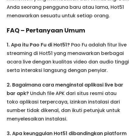
Anda seorang pengguna baru atau lama, Hot51
menawarkan sesuatu untuk setiap orang.
FAQ – Pertanyaan Umum
1. Apa itu Pao Fu di Hot51?
Pao Fu adalah fitur live
streaming di Hot51 yang menawarkan berbagai
acara live dengan kualitas video dan audio tinggi
serta interaksi langsung dengan penyiar.
2. Bagaimana cara menginstal aplikasi live bar
bar apk?
Unduh file APK dari situs resmi atau
toko aplikasi terpercaya, izinkan instalasi dari
sumber tidak dikenal, dan ikuti petunjuk untuk
menyelesaikan instalasi.
3. Apa keunggulan Hot51 dibandingkan platform