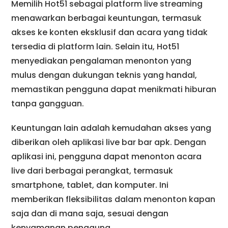
Memilih Hot51 sebagai platform live streaming
menawarkan berbagai keuntungan, termasuk
akses ke konten eksklusif dan acara yang tidak
tersedia di platform lain. Selain itu, Hot51
menyediakan pengalaman menonton yang
mulus dengan dukungan teknis yang handal,
memastikan pengguna dapat menikmati hiburan
tanpa gangguan.
Keuntungan lain adalah kemudahan akses yang
diberikan oleh aplikasi live bar bar apk. Dengan
aplikasi ini, pengguna dapat menonton acara
live dari berbagai perangkat, termasuk
smartphone, tablet, dan komputer. Ini
memberikan fleksibilitas dalam menonton kapan
saja dan di mana saja, sesuai dengan
kenyamanan pengguna.