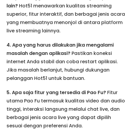
lain?
Hot51 menawarkan kualitas streaming
superior, fitur interaktif, dan berbagai jenis acara
yang membuatnya menonjol di antara platform
live streaming lainnya.
4. Apa yang harus dilakukan jika mengalami
masalah dengan aplikasi?
Pastikan koneksi
internet Anda stabil dan coba restart aplikasi.
Jika masalah berlanjut, hubungi dukungan
pelanggan Hot51 untuk bantuan.
5. Apa saja fitur yang tersedia di Pao Fu?
Fitur
utama Pao Fu termasuk kualitas video dan audio
tinggi, interaksi langsung melalui chat live, dan
berbagai jenis acara live yang dapat dipilih
sesuai dengan preferensi Anda.