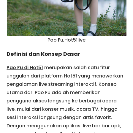
Pao Fu,Hot51live
Definisi dan Konsep Dasar
Pao Fu di Hot51
merupakan salah satu fitur
unggulan dari platform Hot51 yang menawarkan
pengalaman live streaming interaktif. Konsep
utama dari Pao Fu adalah memberikan
pengguna akses langsung ke berbagai acara
live, mulai dari konser musik, acara TV, hingga
sesi interaksi langsung dengan artis favorit.
Dengan menggunakan aplikasi live bar bar apk,