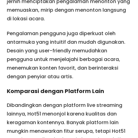
jernih menciptakan pengalaman menonton yang
memuaskan, mirip dengan menonton langsung
di lokasi acara.
Pengalaman pengguna juga diperkuat oleh
antarmuka yang intuitif dan mudah digunakan.
Desain yang user-friendly memudahkan
pengguna untuk menjelajahi berbagai acara,
menemukan konten favorit, dan berinteraksi
dengan penyiar atau artis.
Komparasi dengan Platform Lain
Dibandingkan dengan platform live streaming
lainnya, Hot51 menonjol karena kualitas dan
keragaman kontennya. Banyak platform lain
mungkin menawarkan fitur serupa, tetapi Hot51