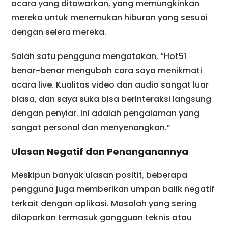
acara yang ditawarkan, yang memungkinkan
mereka untuk menemukan hiburan yang sesuai
dengan selera mereka.
Salah satu pengguna mengatakan, “Hot51
benar-benar mengubah cara saya menikmati
acara live. Kualitas video dan audio sangat luar
biasa, dan saya suka bisa berinteraksi langsung
dengan penyiar. Ini adalah pengalaman yang
sangat personal dan menyenangkan.”
Ulasan Negatif dan Penanganannya
Meskipun banyak ulasan positif, beberapa
pengguna juga memberikan umpan balik negatif
terkait dengan aplikasi. Masalah yang sering
dilaporkan termasuk gangguan teknis atau