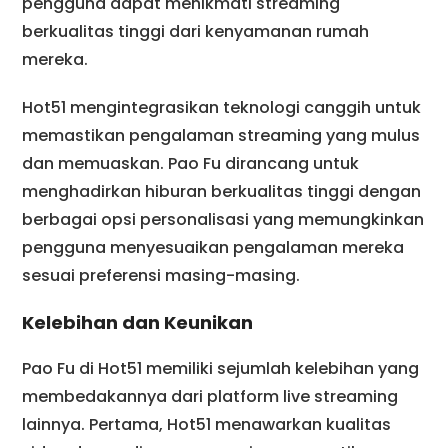
pengguna dapat menikmati streaming
berkualitas tinggi dari kenyamanan rumah
mereka.
Hot51 mengintegrasikan teknologi canggih untuk
memastikan pengalaman streaming yang mulus
dan memuaskan. Pao Fu dirancang untuk
menghadirkan hiburan berkualitas tinggi dengan
berbagai opsi personalisasi yang memungkinkan
pengguna menyesuaikan pengalaman mereka
sesuai preferensi masing-masing.
Kelebihan dan Keunikan
Pao Fu di Hot51 memiliki sejumlah kelebihan yang
membedakannya dari platform live streaming
lainnya. Pertama, Hot51 menawarkan kualitas