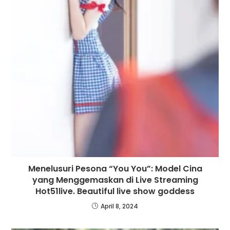
Menelusuri Pesona “You You”: Model Cina
yang Menggemaskan di Live Streaming
Hot51live. Beautiful live show goddess
April 8, 2024