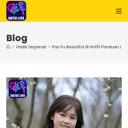
Blog
>
Gadis terpanas
>
Pao Fu Beautiful di Hot51 Panduan Le