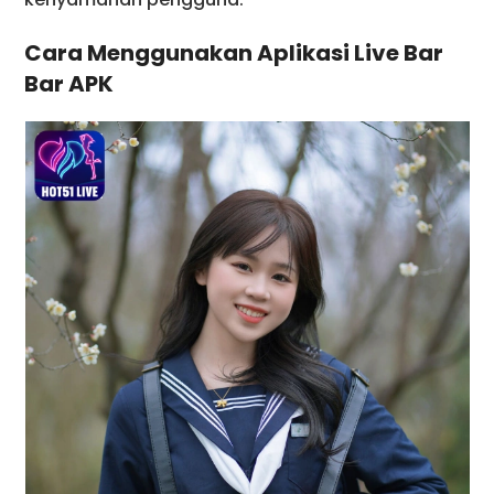
Cara Menggunakan Aplikasi Live Bar
Bar APK