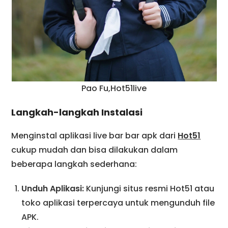
Pao Fu,Hot51live
Langkah-langkah Instalasi
Menginstal aplikasi live bar bar apk dari
Hot51
cukup mudah dan bisa dilakukan dalam
beberapa langkah sederhana:
Unduh Aplikasi:
Kunjungi situs resmi Hot51 atau
toko aplikasi terpercaya untuk mengunduh file
APK.