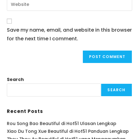
Save my name, email, and website in this browser
for the next time I comment.
Search
SEARCH
Recent Posts
Rou Song Bao Beautiful di Hot51 Ulasan Lengkap
Xiao Du Tong Xue Beautiful di Hot51 Panduan Lengkap
Zhou Zhou Ay Beautiful di Hot51 yang Mengagumkan