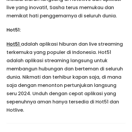
live yang inovatif, Sasha terus memukau dan
memikat hati penggemarnya di seluruh dunia.
Hot51
:
Hot51
adalah aplikasi hiburan dan live streaming
terkemuka yang populer di Indonesia. Hot51
adalah aplikasi streaming langsung untuk
membangun hubungan dan berteman di seluruh
dunia. Nikmati dan terhibur kapan saja, di mana
saja dengan menonton pertunjukan langsung
seru 2024. Unduh dengan cepat aplikasi yang
sepenuhnya aman hanya tersedia di Hot51 dan
Hotlive.