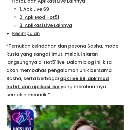
Hot51, dan Aplikasi Live Lainnya
1. Apk Live 69
2. Apk Mod Hot51
3. Aplikasi Live Lainnya
Kesimpulan
“Temukan keindahan dan pesona Sasha, model
Rusia yang sangat imut, melalui siaran
langsungnya di Hot51live. Dalam blog ini, kita
akan membahas pengalaman unik bersama
Sasha, serta berbagai
apk live 69, apk mod
hot51, dan aplikasi live
yang membuatnya
semakin menarik.”