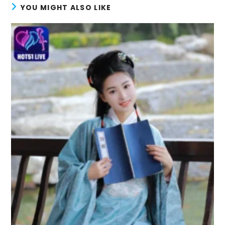
YOU MIGHT ALSO LIKE