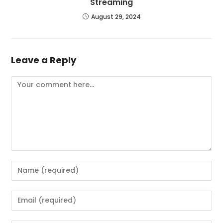
Streaming
August 29, 2024
Leave a Reply