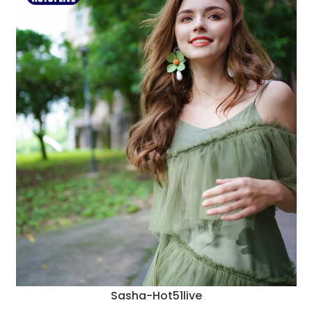
Sasha-Hot51live